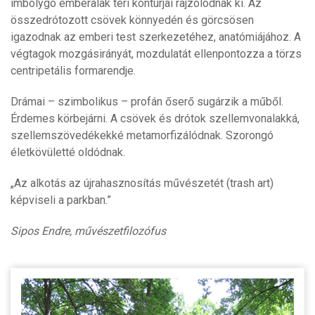
imbolygó emberalak téri kontúrjai rajzolódnak ki. Az
összedrótozott csövek könnyedén és görcsösen
igazodnak az emberi test szerkezetéhez, anatómiájához. A
végtagok mozgásirányát, mozdulatát ellenpontozza a törzs
centripetális formarendje.
Drámai – szimbolikus – profán őserő sugárzik a műből.
Érdemes körbejárni. A csövek és drótok szellemvonalakká,
szellemszövedékekké metamorfizálódnak. Szorongó
életkövületté oldódnak.
„Az alkotás az újrahasznosítás művészetét (trash art)
képviseli a parkban.”
Sipos Endre, művészetfilozófus