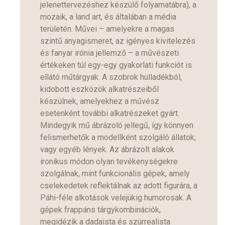
jelenettervezéshez készülő folyamatábra), a
mozaik, a land art, és általában a média
területén. Művei – amelyekre a magas
szintű anyagismeret, az igényes kivitelezés
és fanyar irónia jellemző – a művészeti
értékeken túl egy-egy gyakorlati funkciót is
ellátó műtárgyak. A szobrok hulladékból,
kidobott eszközök alkatrészeiből
készülnek, amelyekhez a művész
esetenként további alkatrészeket gyárt.
Mindegyik mű ábrázoló jellegű, így könnyen
felismerhetők a modellként szolgáló állatok,
vagy egyéb lények. Az ábrázolt alakok
ironikus módon olyan tevékenységekre
szolgálnak, mint funkcionális gépek, amely
cselekedetek reflektálnak az adott figurára, a
Páhi-féle alkotások velejükig humorosak. A
gépek frappáns tárgykombinációk,
megidézik a dadaista és szürrealista