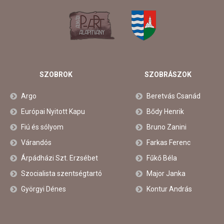
SZOBROK
SZOBRÁSZOK
Argo
Beretvás Csanád
Európai Nyitott Kapu
Bődy Henrik
Fiú és sólyom
Bruno Zanini
Várandós
Farkas Ferenc
Árpádházi Szt. Erzsébet
Fűkő Béla
Szocialista szentségtartó
Major Janka
Györgyi Dénes
Kontur András