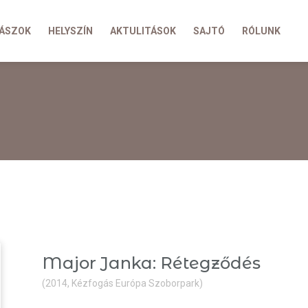
ÁSZOK
HELYSZÍN
AKTULITÁSOK
SAJTÓ
RÓLUNK
Major Janka: Rétegződés
(2014, Kézfogás Európa Szoborpark)