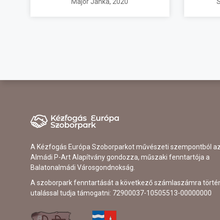
Major Janka
, 2020
S
A Kézfogás Európa Szoborparkot művészeti szempontból a
Almádi P-Art Alapítvány gondozza, műszaki fenntartója a
Balatonalmádi Városgondnokság.
A szoborpark fenntartását a következő számlaszámra törté
utalással tudja támogatni: 72900037-10505513-00000000