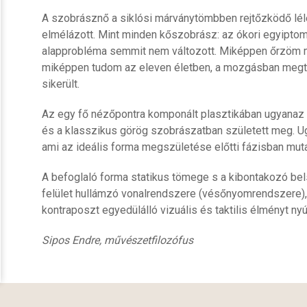
A szobrásznő a siklósi márványtömbben rejtőzködő lélek 
elmélázott. Mint minden kőszobrász: az ókori egyiptomi
alapprobléma semmit nem változott. Miképpen őrzöm 
miképpen tudom az eleven életben, a mozgásban megt
sikerült.
Az egy fő nézőpontra komponált plasztikában ugyanaz a
és a klasszikus görög szobrászatban született meg. Ugy
ami az ideális forma megszületése előtti fázisban mut
A befoglaló forma statikus tömege s a kibontakozó belső
felület hullámzó vonalrendszere (vésőnyomrendszere), s 
kontraposzt egyedülálló vizuális és taktilis élményt ny
Sipos Endre, művészetfilozófus