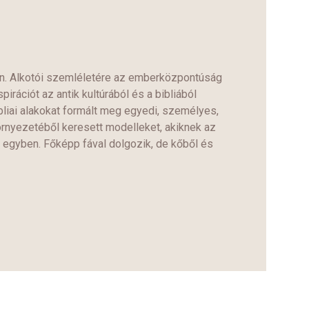
. Alkotói szemléletére az emberközpontúság
rációt az antik kultúrából és a bibliából
bliai alakokat formált meg egyedi, személyes,
rnyezetéből keresett modelleket, akiknek az
s egyben. Főképp fával dolgozik, de kőből és