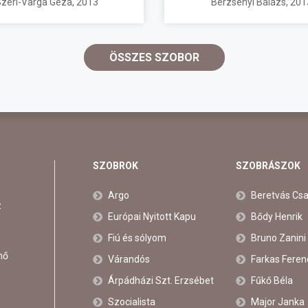
zéri-Varga Géza
, 2013
Berzsenyi Balázs
, 201
ÖSSZES SZOBOR
SZOBROK
SZOBRÁSZOK
Argo
Beretvás Cs
z
Európai Nyitott Kapu
Bődy Henrik
Fiú és sólyom
Bruno Zanini
nő
Várandós
Farkas Feren
Árpádházi Szt. Erzsébet
Fűkő Béla
Szocialista
Major Janka