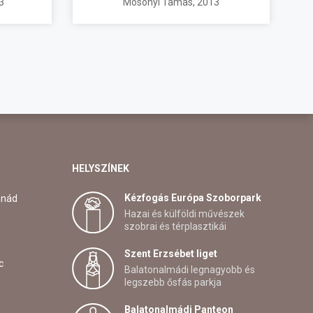
3
Mosonyi Tamás
, 2013
HELYSZÍNEK
Kézfogás Európa Szoborpark
anád
Hazai és külföldi művészek
szobrai és térplasztikái
Szent Erzsébet liget
c
Balatonalmádi legnagyobb és
legszebb ősfás parkja
Balatonalmádi Panteon