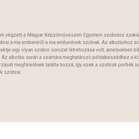
en végzett a Magyar Képzőművészeti Egyetem szobrász szakán
brai a ma emberéről a ma emberének szólnak. Az alkotáshoz inspi
jektje egy olyan szobor sorozat létrehozása volt, amelyekben bi
. Az alkotás során a számára meghatározó példabeszédhez a kö
zását megfelelőnek találta hozzá, így ezek a szobrok portrék i
k szobrai.