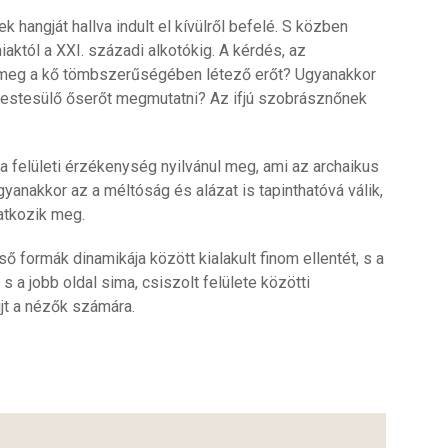
hangját hallva indult el kívülről befelé. S közben
aktól a XXI. századi alkotókig. A kérdés, az
meg a kő tömbszerűségében létező erőt? Ugyanakkor
estesülő őserőt megmutatni? Az ifjú szobrásznőnek
 felületi érzékenység nyilvánul meg, ami az archaikus
anakkor az a méltóság és alázat is tapinthatóvá válik,
atkozik meg.
 formák dinamikája között kialakult finom ellentét, s a
a jobb oldal sima, csiszolt felülete közötti
újt a nézők számára.