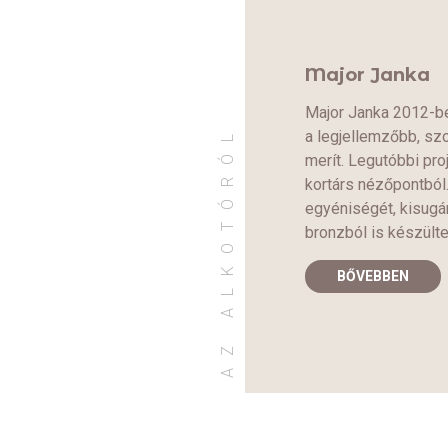
Major Janka
Major Janka 2012-b
AZ ALKOTÓRÓL
a legjellemzőbb, szo
merít. Legutóbbi pro
kortárs nézőpontból
egyéniségét, kisugár
bronzból is készülte
BŐVEBBEN