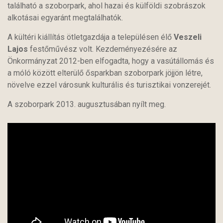
található a szoborpark, ahol hazai és külföldi szobrászok
alkotásai egyaránt megtalálhatók.
A kültéri kiállítás ötletgazdája a településen élő
Veszeli
Lajos
festőművész volt. Kezdeményezésére az
Önkormányzat 2012-ben elfogadta, hogy a vasútállomás és
a móló között elterülő ősparkban szoborpark jöjjön létre,
növelve ezzel városunk kulturális és turisztikai vonzerejét.
A szoborpark 2013. augusztusában nyílt meg.