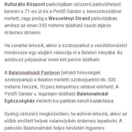
Kulturális Központ
parkolójában célszerű parkolóhelyet
keresni a 71-es út és a Petőfi Sándor u. kereszteződése
mellett, vagy pedig a
Wesselényi Strand
parkolójában,
amihez az innen 350 méterre található vasúti átjárón
érdemes átmenni.
Ha vonattal érkezik, akkor a szoborparkot a vasútállomástól
mindössze egy aluljáró választja el a Balaton irányába. Az
autóbusz pályaudvar innen két percre található.
A
Balatonalmádi Panteon
(almádi hírességek
szoborparkja) a Balaton melletti szoborparktól kb. 500
méterre fekszik, 10 perc kényelmes sétával elérhető. A
Petőfi Sándor u. legelején található
Balatonalmádi
Egészségház
melletti kis parkban került kialakításra.
Gyalog célszerű megközelíteni, ha autóval érkezik, akkor az
előbb említett helyek valamelyikén érdemes leparkolni. A
parkolás Balatonalmádi teljes területén ingyenes.