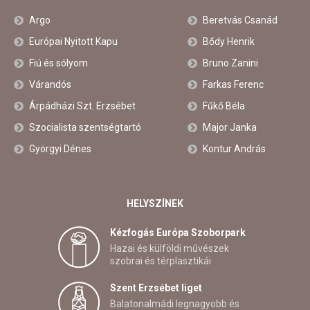
Argo
Beretvás Csanád
Európai Nyitott Kapu
Bődy Henrik
Fiú és sólyom
Bruno Zanini
Várandós
Farkas Ferenc
Árpádházi Szt. Erzsébet
Fűkő Béla
Szocialista szentségtartó
Major Janka
Györgyi Dénes
Kontur András
HELYSZÍNEK
Kézfogás Európa Szoborpark
Hazai és külföldi művészek
szobrai és térplasztikái
Szent Erzsébet liget
Balatonalmádi legnagyobb és