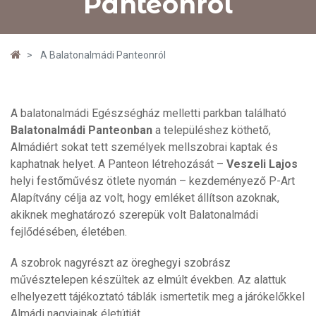
Panteonról
A Balatonalmádi Panteonról
A balatonalmádi Egészségház melletti parkban található
Balatonalmádi Panteonban
a településhez köthető,
Almádiért sokat tett személyek mellszobrai kaptak és
kaphatnak helyet. A Panteon létrehozását –
Veszeli Lajos
helyi festőművész ötlete nyomán – kezdeményező P-Art
Alapítvány célja az volt, hogy emléket állítson azoknak,
akiknek meghatározó szerepük volt Balatonalmádi
fejlődésében, életében.
A szobrok nagyrészt az öreghegyi szobrász
művésztelepen készültek az elmúlt években. Az alattuk
elhelyezett tájékoztató táblák ismertetik meg a járókelőkkel
Almádi nagyjainak életútját.