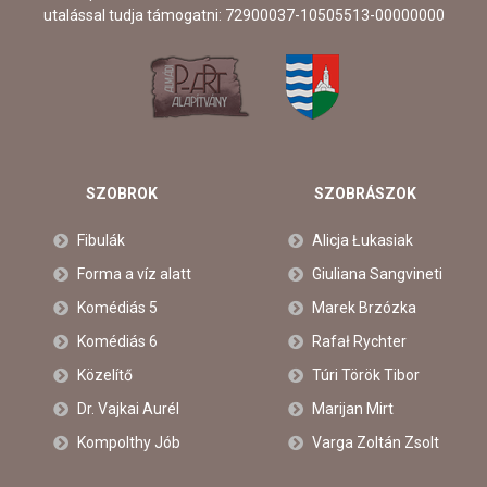
utalással tudja támogatni: 72900037-10505513-00000000
SZOBROK
SZOBRÁSZOK
Fibulák
Alicja Łukasiak
Forma a víz alatt
Giuliana Sangvineti
Komédiás 5
Marek Brzózka
Komédiás 6
Rafał Rychter
Közelítő
Túri Török Tibor
Dr. Vajkai Aurél
Marijan Mirt
Kompolthy Jób
Varga Zoltán Zsolt