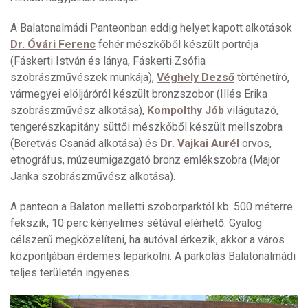
A Balatonalmádi Panteonban eddig helyet kapott alkotások
Dr. Óvári Ferenc
fehér mészkőből készült portréja
(Fáskerti István és lánya, Fáskerti Zsófia
szobrászművészek munkája),
Véghely Dezső
történetíró,
vármegyei elöljáróról készült bronzszobor (Illés Erika
szobrászművész alkotása),
Kompolthy Jób
világutazó,
tengerészkapitány süttői mészkőből készült mellszobra
(Beretvás Csanád alkotása) és
Dr. Vajkai Aurél
orvos,
etnográfus, múzeumigazgató bronz emlékszobra (Major
Janka szobrászművész alkotása).
A panteon a Balaton melletti szoborparktól kb. 500 méterre
fekszik, 10 perc kényelmes sétával elérhető. Gyalog
célszerű megközelíteni, ha autóval érkezik, akkor a város
központjában érdemes leparkolni. A parkolás Balatonalmádi
teljes területén ingyenes.