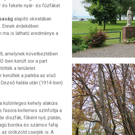
r és fekete nyár- és fűzfákat.
rsaság
alapító okiratában
s. Ennek érdekében
n ma is látható eredménye a
rült, amelynek következtében
2-ben került sor a part
ötték a területet.
 kerültek a parkba az első
 Dezső halála után (1914-ben)
a különleges kehely alakúra
 fasora kellemes színfoltja a
díszfák, főként nyír, platán,
zagú boróka és számos fafaj
 az örökzöld cserjék is. A