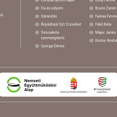
Európai Nyitott Kapu
Bődy Henrik
Fiú és sólyom
Bruno Zanini
nő
Várandós
Farkas Feren
Árpádházi Szt. Erzsébet
Fűkő Béla
Szocialista
Major Janka
szentségtartó
Kontur Andr
Györgyi Dénes