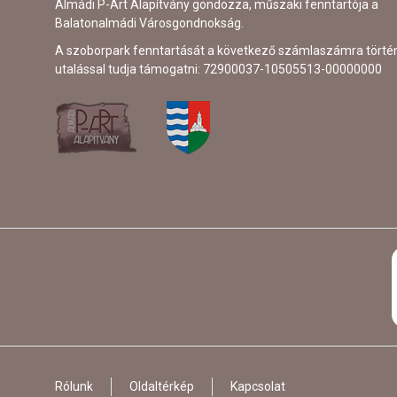
Almádi P-Art Alapítvány gondozza, műszaki fenntartója a
Balatonalmádi Városgondnokság.
A szoborpark fenntartását a következő számlaszámra törté
utalással tudja támogatni: 72900037-10505513-00000000
Rólunk
Oldaltérkép
Kapcsolat