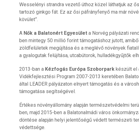
Wesselényi strandra vezető úthoz közel láthatjuk az ő
tartozó ginkgo fát. Ez az ősi páfrányfenyő ma már növ
kövület”.
A
Nők a Balatonért Egyesület
a Norvég pályázati ren
ben mintegy 50 millió forint támogatáshoz jutott, amibő
zöldfelületek megújítása és a meglévő növények fiatalí
a gyalogutak felújítása, utcabútorok, hulladékgyűjtők e
2013-ban a
Kézfogás Európa Szoborpark
készült el
Vidékfejlesztési Program 2007-2013 keretében Balat
által LEADER pályázaton elnyert támogatás és a város
támogatása segítségével.
Értékes növényállomány alapján természetvédelmi terüle
ben, majd 2015-ben a Balatonalmádi város önkormányz
döntése alapján helyi jelentőségű védett természeti t
védettsége.