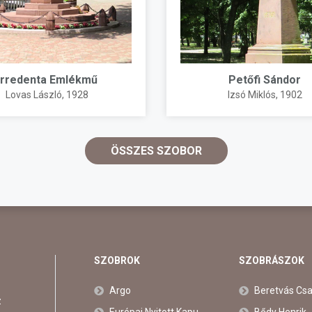
Irredenta Emlékmű
Petőfi Sándor
Lovas László
, 1928
Izsó Miklós
, 1902
ÖSSZES SZOBOR
SZOBROK
SZOBRÁSZOK
Argo
Beretvás Cs
z