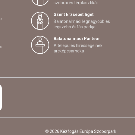
szobrai és térplasztikái
Szent Erzsébet liget
c
Balatonalmádi legnagyobb és
legszebb ősfás parkja
Balatonalmádi Panteon
A település hírességeinek
ás
arcképcsarnoka
© 2026 Kézfogás Európa Szoborpark