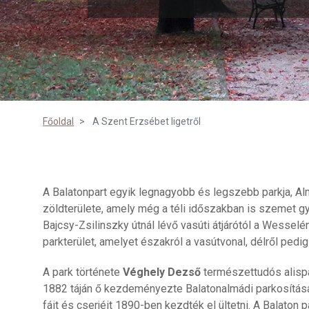
Főoldal
A Szent Erzsébet ligetről
A Balatonpart egyik legnagyobb és legszebb parkja, 
zöldterülete, amely még a téli időszakban is szemet gy
Bajcsy-Zsilinszky útnál lévő vasúti átjárótól a Wesselé
parkterület, amelyet északról a vasútvonal, délről pedig 
A park története
Véghely Dezső
természettudós alispá
1882 táján ő kezdeményezte Balatonalmádi parkosítását
fáit és cserjéit 1890-ben kezdték el ültetni. A Balaton