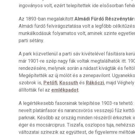
ingoványos volt, ezért telepítettek ide elsősorban fehé
Az 1893-ban megalakított
Almádi Fürdő Részvénytá
Almádi fürdő felvirágoztatása volt a legfőbb célkitűzé
munkálkodásuk folyamatos volt, aminek szinte egyetle
parti sétány.
A park közvetlenül a parti sáv kivételével fásításra ke
már 1901-re szép nagy fák voltak megtalálhatók itt. 190
rendezésére, melynek során a nádast kivágták és feltölt
Megépítették az új mólót és a zenepavilont. Ugyanekkor
szobrok is,
Petőfi
,
Kossuth
és
Rákóczi
, majd Véghely
állították fel az
emlékpadot
.
A legértékesebb fasorainak telepítése 1903-ra tehető: 
nevelt platánfasor és narancsvörös vesszejű fűz kettős
parknak. Később az ország minden részéről érkeztek ide 
éger és mocsárciprus. Tiszafa, oszlopos tuja, nehézs
változatai színezik az együttest, de figyelemre méltóak