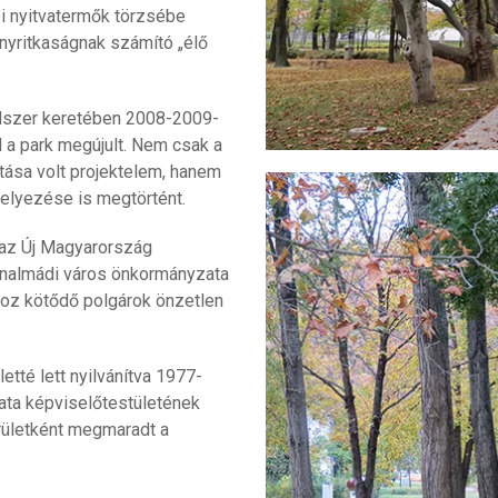
si nyitvatermők törzsébe
ényritkaságnak számító „élő
dszer keretében 2008-2009-
l a park megújult. Nem csak a
tása volt projektelem, hanem
lhelyezése is megtörtént.
 az Új Magyarország
onalmádi város önkormányzata
hoz kötődő polgárok önzetlen
tté lett nyilvánítva 1977-
ata képviselőtestületének
erületként megmaradt a