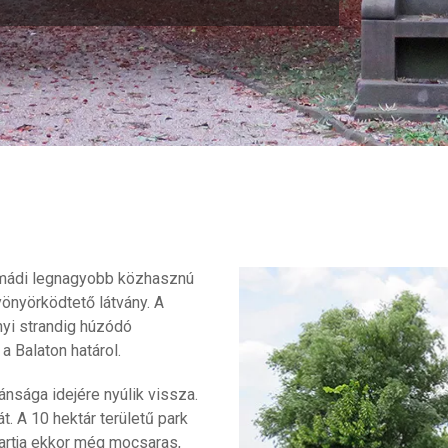
Almádi legnagyobb közhasznú
önyörködtető látvány. A
nyi strandig húzódó
a Balaton határol.
nsága idejére nyúlik vissza.
. A 10 hektár területű park
 partja ekkor még mocsaras,