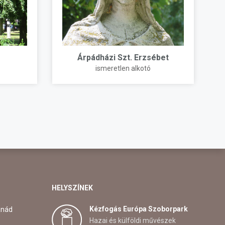
Árpádházi Szt. Erzsébet
ismeretlen alkotó
HELYSZÍNEK
Kézfogás Európa Szoborpark
anád
Hazai és külföldi művészek