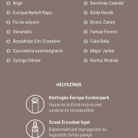
Argo
Beretvás Csanád
Európai Nyitott Kapu
Bődy Henrik
Fiú és sólyom
Bruno Zanini
Várandós
Farkas Ferenc
Árpádházi Szt. Erzsébet
Fűkő Béla
Szocialista szentségtartó
Major Janka
Györgyi Dénes
Kontur András
HELYSZÍNEK
Kézfogás Európa Szoborpark
Hazai és külföldi művészek
szobrai és térplasztikái
Szent Erzsébet liget
Balatonalmádi legnagyobb és
legszebb ősfás parkja