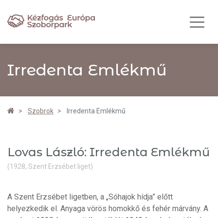
Irredenta Emlékmű
Szobrok
Irredenta Emlékmű
Lovas László: Irredenta Emlékmű
(1928, Szent Erzsébet liget)
A Szent Erzsébet ligetben, a „Sóhajok hídja” előtt
helyezkedik el. Anyaga vörös homokkő és fehér márvány. A