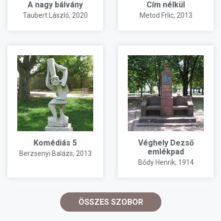
A nagy bálvány
Cím nélkül
Taubert László
, 2020
Metod Frlic
, 2013
Komédiás 5
Véghely Dezső
emlékpad
Berzsenyi Balázs
, 2013
Bődy Henrik
, 1914
ÖSSZES SZOBOR