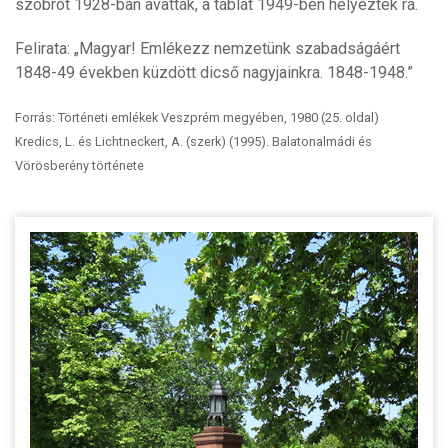
szobrot 1928-ban avatták, a táblát 1949-ben helyezték rá.
Felirata: „Magyar! Emlékezz nemzetünk szabadságáért
1848-49 években küzdött dicső nagyjainkra. 1848-1948.”
Forrás: Történeti emlékek Veszprém megyében, 1980 (25. oldal)
Kredics, L. és Lichtneckert, A. (szerk) (1995). Balatonalmádi és
Vörösberény története