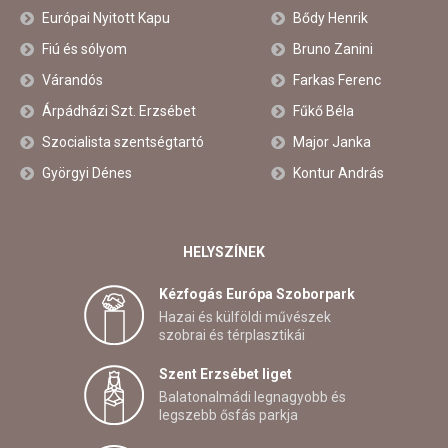
Európai Nyitott Kapu
Bődy Henrik
Fiú és sólyom
Bruno Zanini
Várandós
Farkas Ferenc
Árpádházi Szt. Erzsébet
Fűkő Béla
Szocialista szentségtartó
Major Janka
Györgyi Dénes
Kontur András
HELYSZÍNEK
Kézfogás Európa Szoborpark
Hazai és külföldi művészek
szobrai és térplasztikái
Szent Erzsébet liget
Balatonalmádi legnagyobb és
legszebb ősfás parkja