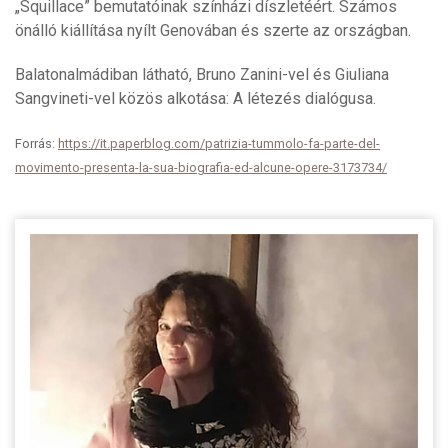
„Squillace” bemutatóinak színházi díszletéért. Számos
önálló kiállítása nyílt Genovában és szerte az országban.
Balatonalmádiban látható, Bruno Zanini-vel és Giuliana
Sangvineti-vel közös alkotása: A létezés dialógusa.
Forrás:
https://it.paperblog.com/patrizia-tummolo-fa-parte-del-
movimento-presenta-la-sua-biografia-ed-alcune-opere-3173734/