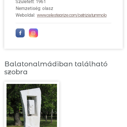
Született: 1961
Nemzetiség: olasz
Weboldal:
www.celesteprize.com/patrizia.tummolo
Balatonalmádiban található
szobra