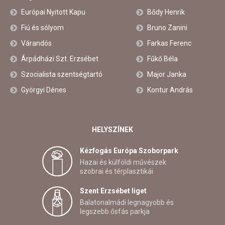
Európai Nyitott Kapu
Bődy Henrik
Fiú és sólyom
Bruno Zanini
Várandós
Farkas Ferenc
Árpádházi Szt. Erzsébet
Fűkő Béla
Szocialista szentségtartó
Major Janka
Györgyi Dénes
Kontur András
HELYSZÍNEK
Kézfogás Európa Szoborpark
Hazai és külföldi művészek
szobrai és térplasztikái
Szent Erzsébet liget
Balatonalmádi legnagyobb és
legszebb ősfás parkja