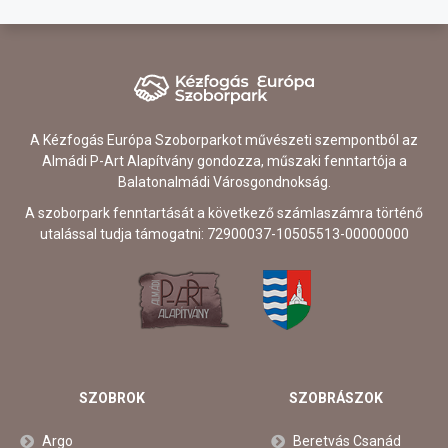
A Kézfogás Európa Szoborparkot művészeti szempontból az
Almádi P-Art Alapítvány gondozza, műszaki fenntartója a
Balatonalmádi Városgondnokság.
A szoborpark fenntartását a következő számlaszámra történő
utalással tudja támogatni: 72900037-10505513-00000000
SZOBROK
SZOBRÁSZOK
Argo
Beretvás Csanád