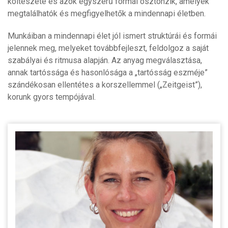
költészete és azok egyszerű formái ösztönzik, amelyek
megtalálhatók és megfigyelhetők a mindennapi életben.
Munkáiban a mindennapi élet jól ismert struktúrái és formái
jelennek meg, melyeket továbbfejleszt, feldolgoz a saját
szabályai és ritmusa alapján. Az anyag megválasztása,
annak tartóssága és hasonlósága a „tartósság eszméje”
szándékosan ellentétes a korszellemmel („Zeitgeist”),
korunk gyors tempójával.