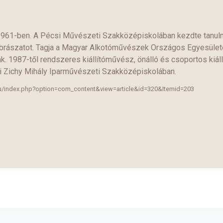
, 1961-ben. A Pécsi Művészeti Szakközépiskolában kezdte tanu
obrászatot. Tagja a Magyar Alkotóművészek Országos Egyesület
. 1987-től rendszeres kiállítóművész, önálló és csoportos kiál
ri Zichy Mihály Iparművészeti Szakközépiskolában.
.hu/index.php?option=com_content&view=article&id=320&Itemid=203