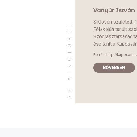
Vanyúr István
Siklóson született
AZ ALKOTÓRÓL
Főiskolán tanult sz
Szobrásztársaságnak
éve tanít a Kaposvá
Forrás:
http://kaposart
BŐVEBBEN