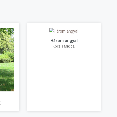
Három angyal
Kocsis Miklós
,
3