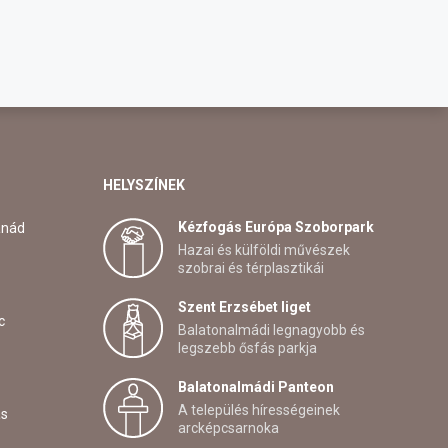
HELYSZÍNEK
Kézfogás Európa Szoborpark
anád
Hazai és külföldi művészek
szobrai és térplasztikái
Szent Erzsébet liget
c
Balatonalmádi legnagyobb és
legszebb ősfás parkja
Balatonalmádi Panteon
A település hírességeinek
ás
arcképcsarnoka