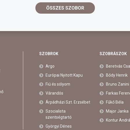
ÖSSZES SZOBOR
SZOBROK
SZOBRÁSZOK
Argo
Beretvás Cs
z
Európai Nyitott Kapu
Bődy Henrik
Fiú és sólyom
Bruno Zanini
nő
Várandós
Farkas Feren
Árpádházi Szt. Erzsébet
Fűkő Béla
Szocialista
Major Janka
szentségtartó
Kontur Andr
Györgyi Dénes