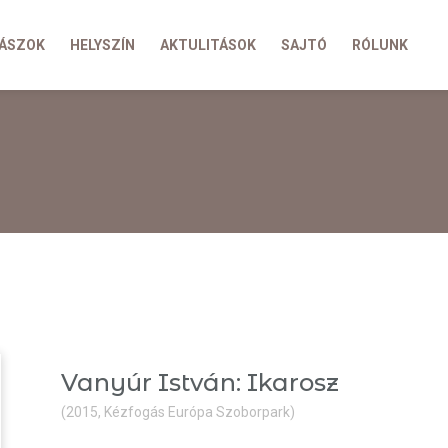
ÁSZOK
HELYSZÍN
AKTULITÁSOK
SAJTÓ
RÓLUNK
Vanyúr István: Ikarosz
(2015, Kézfogás Európa Szoborpark)