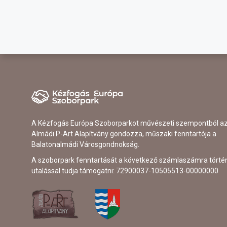
A Kézfogás Európa Szoborparkot művészeti szempontból a
Almádi P-Art Alapítvány gondozza, műszaki fenntartója a
Balatonalmádi Városgondnokság.
A szoborpark fenntartását a következő számlaszámra törté
utalással tudja támogatni: 72900037-10505513-00000000