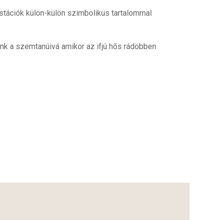
A stációk külön-külön szimbolikus tartalommal
álunk a szemtanúivá amikor az ifjú hős rádöbben