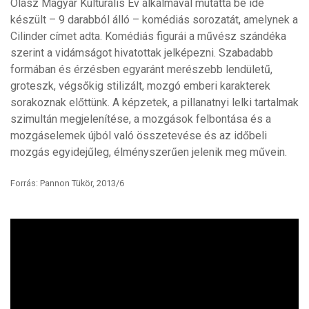
Olasz Magyar Kulturális Év alkalmával mutatta be ide
készült – 9 darabból álló – komédiás sorozatát, amelynek a
Cilinder címet adta. Komédiás figurái a művész szándéka
szerint a vidámságot hivatottak jelképezni. Szabadabb
formában és érzésben egyaránt merészebb lendületű,
groteszk, végsőkig stilizált, mozgó emberi karakterek
sorakoznak előttünk. A képzetek, a pillanatnyi lelki tartalmak
szimultán megjelenítése, a mozgások felbontása és a
mozgáselemek újból való összetevése és az időbeli
mozgás egyidejűleg, élményszerűen jelenik meg művein.
Forrás: Pannon Tükör, 2013/6