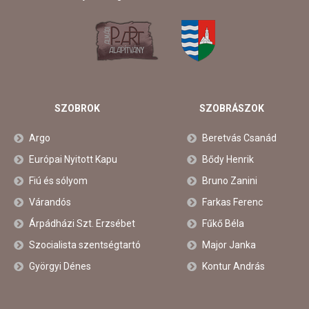
SZOBROK
SZOBRÁSZOK
Argo
Beretvás Csanád
Európai Nyitott Kapu
Bődy Henrik
Fiú és sólyom
Bruno Zanini
Várandós
Farkas Ferenc
Árpádházi Szt. Erzsébet
Fűkő Béla
Szocialista szentségtartó
Major Janka
Györgyi Dénes
Kontur András