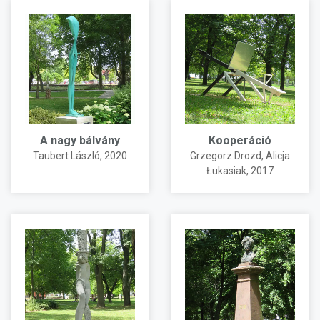
A nagy bálvány
Kooperáció
Taubert László
, 2020
Grzegorz Drozd
,
Alicja
Łukasiak
, 2017