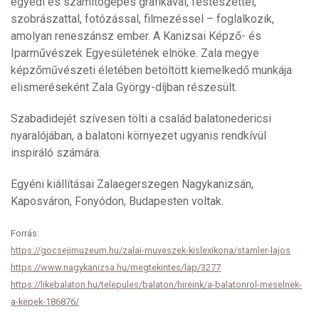
egyedi és számítógépes grafikával, festészettel,
szobrászattal, fotózással, filmezéssel – foglalkozik,
amolyan reneszánsz ember. A Kanizsai Képző- és
Iparművészek Egyesületének elnöke. Zala megye
képzőművészeti életében betöltött kiemelkedő munkája
elismeréseként Zala György-díjban részesült.
Szabadidejét szívesen tölti a család balatonedericsi
nyaralójában, a balatoni környezet ugyanis rendkívül
inspiráló számára.
Egyéni kiállításai Zalaegerszegen Nagykanizsán,
Kaposváron, Fonyódon, Budapesten voltak.
Forrás:
https://gocsejimuzeum.hu/zalai-muveszek-kislexikona/stamler-lajos
https://www.nagykanizsa.hu/megtekintes/lap/3277
https://likebalaton.hu/telepules/balaton/hireink/a-balatonrol-meselnek-
a-kepek-186876/