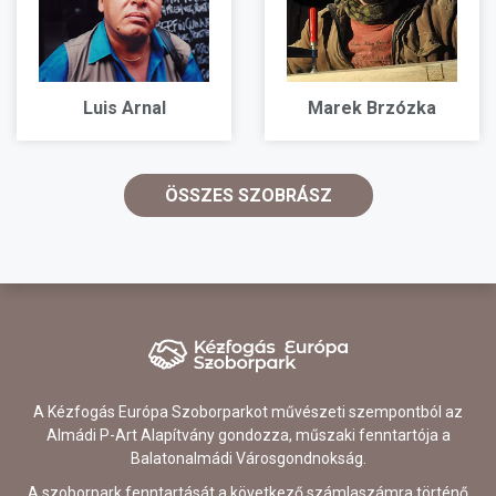
Luis Arnal
Marek Brzózka
ÖSSZES SZOBRÁSZ
A Kézfogás Európa Szoborparkot művészeti szempontból az
Almádi P-Art Alapítvány gondozza, műszaki fenntartója a
Balatonalmádi Városgondnokság.
A szoborpark fenntartását a következő számlaszámra történő