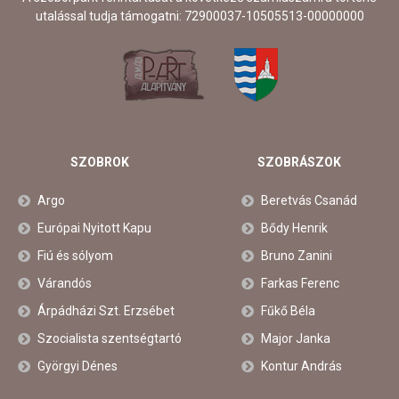
utalással tudja támogatni: 72900037-10505513-00000000
SZOBROK
SZOBRÁSZOK
Argo
Beretvás Csanád
Európai Nyitott Kapu
Bődy Henrik
Fiú és sólyom
Bruno Zanini
Várandós
Farkas Ferenc
Árpádházi Szt. Erzsébet
Fűkő Béla
Szocialista szentségtartó
Major Janka
Györgyi Dénes
Kontur András