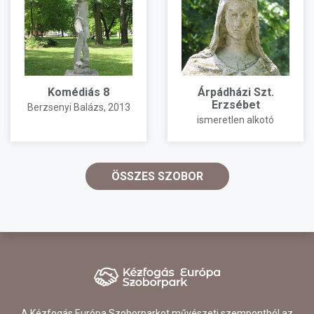
Komédiás 8
Árpádházi Szt.
Erzsébet
Berzsenyi Balázs
, 2013
ismeretlen alkotó
ÖSSZES SZOBOR
A Kézfogás Európa Szoborparkot művészeti szempontból az