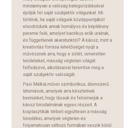
mindannyian a valóság kategorizálásával
építjük fel saját szubjektív világunkat. Mi
történik, ha saját világunk középpontjából
elsodródunk annak homályos és képlékeny
pereme felé, amelyet kaotikus erők uralnak,
és függetlenek akaratunktól? A káosz, mint a
kreativitás forrása lehetőséget nyújt a
művésznek arra, hogy e sötét, ismeretlen
területeket, másság végtelen világát
felfedezve, alkotásaival teremtse meg a
saját szubjektív valóságát.
Pasi Mälkiä művei szimbolikus, álomszerű
látomások, amelyek arra késztetnek
bennünket, hogy lássuk és felismerjük a
káosz birodalmának egyes részeit. A
kisplasztikák térbeli együttesei a másság
töredékei, amelyek végtelen és
folyamatosan változó formában veszik körül