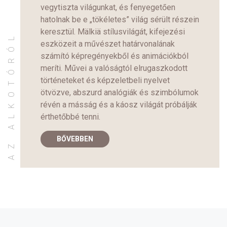
vegytiszta világunkat, és fenyegetően
hatolnak be e „tökéletes” világ sérült részein
keresztül. Mälkiä stílusvilágát, kifejezési
AZ ALKOTÓRÓL
eszközeit a művészet határvonalának
számító képregényekből és animációkból
meríti. Művei a valóságtól elrugaszkodott
történeteket és képzeletbeli nyelvet
ötvözve, abszurd analógiák és szimbólumok
révén a másság és a káosz világát próbálják
érthetőbbé tenni.
BŐVEBBEN