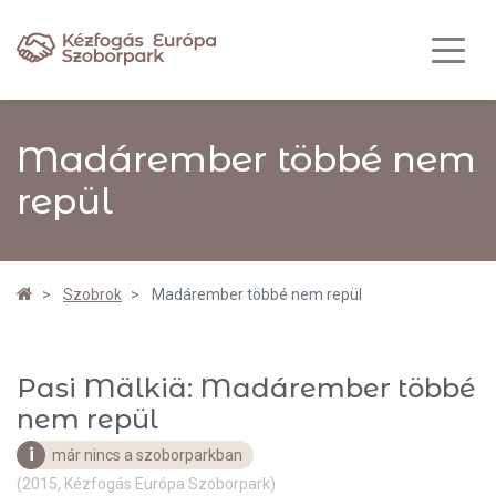
Madárember többé nem
repül
Szobrok
Madárember többé nem repül
Pasi Mälkiä: Madárember többé
nem repül
i
már nincs a szoborparkban
(2015, Kézfogás Európa Szoborpark)