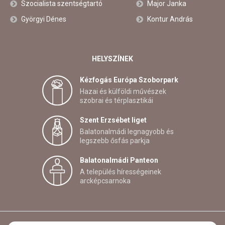
Szocialista szentségtartó
Major Janka
Györgyi Dénes
Kontur András
HELYSZÍNEK
Kézfogás Európa Szoborpark
Hazai és külföldi művészek
szobrai és térplasztikái
Szent Erzsébet liget
Balatonalmádi legnagyobb és
legszebb ősfás parkja
Balatonalmádi Panteon
A település hírességeinek
arcképcsarnoka