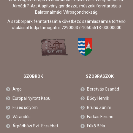
Almádi P-Art Alapítvány gondozza, műszaki fenntartója a
Balatonalmádi Városgondnokság.
A szoborpark fenntartását a következő számlaszámra történő
utalással tudja támogatni: 72900037-10505513-00000000
SZOBROK
SZOBRÁSZOK
Argo
Beretvás Csanád
Európai Nyitott Kapu
Bődy Henrik
Fiú és sólyom
Bruno Zanini
Várandós
Farkas Ferenc
Árpádházi Szt. Erzsébet
Fűkő Béla