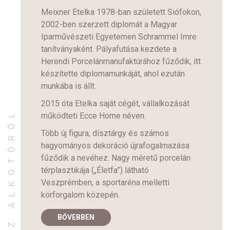
Meixner Etelka 1978-ban született Siófokon,
2002-ben szerzett diplomát a Magyar
Iparművészeti Egyetemen Schrammel Imre
tanítványaként. Pályafutása kezdete a
Herendi Porcelánmanufaktúrához fűződik, itt
készítette diplomamunkáját, ahol ezután
munkába is állt.
2015 óta Etelka saját cégét, vállalkozását
AZ ALKOTÓRÓL
működteti
Ecce Home
néven.
Több új figura, dísztárgy és számos
hagyományos dekoráció újrafogalmazása
fűződik a nevéhez. Nagy méretű porcelán
térplasztikája („Életfa”) látható
Veszprémben, a sportaréna melletti
körforgalom közepén.
BŐVEBBEN