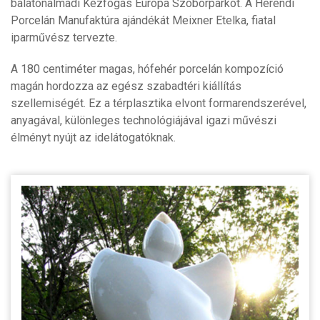
balatonalmádi Kézfogás Európa Szoborparkot. A Herendi
Porcelán Manufaktúra ajándékát Meixner Etelka, fiatal
iparművész tervezte.
A 180 centiméter magas, hófehér porcelán kompozíció
magán hordozza az egész szabadtéri kiállítás
szellemiségét. Ez a térplasztika elvont formarendszerével,
anyagával, különleges technológiájával igazi művészi
élményt nyújt az idelátogatóknak.