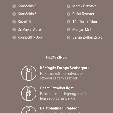
Komédiás 5
Marek Brzózka
Komédiás 6
Rafał Rychter
Közelítő
Túri Török Tibor
Dr. Vajkai Aurél
Marijan Mirt
Kompolthy Jób
Varga Zoltán Zsolt
HELYSZÍNEK
Kézfogás Európa Szoborpark
Hazai és külföldi művészek
szobrai és térplasztikái
Szent Erzsébet liget
Balatonalmádi legnagyobb és
legszebb ősfás parkja
Balatonalmádi Panteon