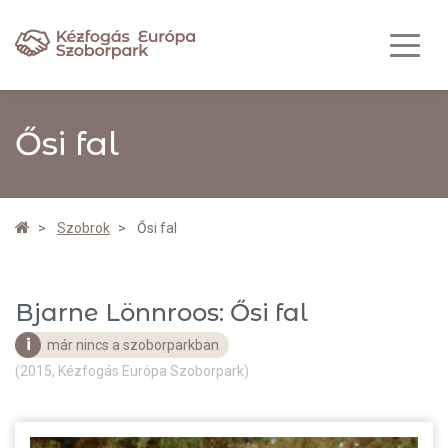
Ősi fal
Szobrok
Ősi fal
Bjarne Lönnroos: Ősi fal
i
már nincs a szoborparkban
(2015, Kézfogás Európa Szoborpark)