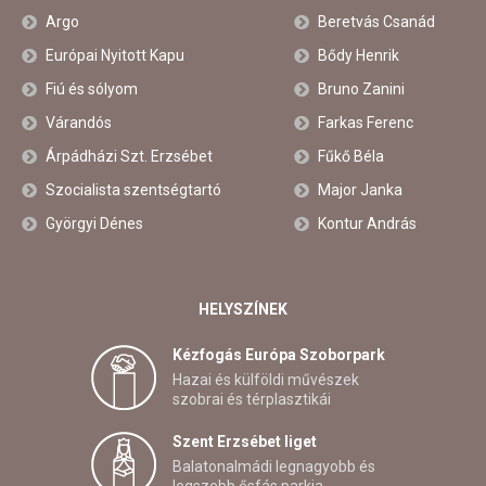
Argo
Beretvás Csanád
Európai Nyitott Kapu
Bődy Henrik
Fiú és sólyom
Bruno Zanini
Várandós
Farkas Ferenc
Árpádházi Szt. Erzsébet
Fűkő Béla
Szocialista szentségtartó
Major Janka
Györgyi Dénes
Kontur András
HELYSZÍNEK
Kézfogás Európa Szoborpark
Hazai és külföldi művészek
szobrai és térplasztikái
Szent Erzsébet liget
Balatonalmádi legnagyobb és