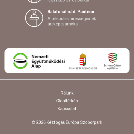
legszebb ősfás parkja
Balatonalmádi Panteon
A település hírességeinek
arcképcsarnoka
Rólunk
Oldaltérkép
Kapcsolat
© 2026 Kézfogás Európa Szoborpark