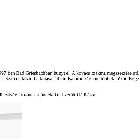
1997-ben Bad Griesbachban hunyt el. A kovács szakma megszerzése után
t. Számos köztéri alkotása látható Bajorországban, többek között Egg
testvérvárosának ajándékaként került kiállításra.