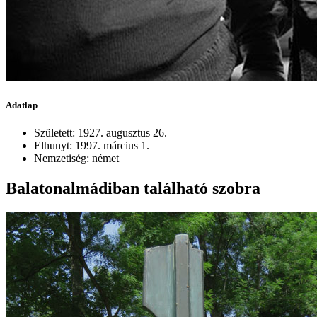
Adatlap
Született: 1927. augusztus 26.
Elhunyt: 1997. március 1.
Nemzetiség: német
Balatonalmádiban található szobra