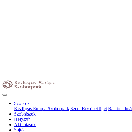
Szobrok
Kézfogás Európa Szoborpark
Szent Erzsébet liget
Balatonalmá
Szobrászok
Helyszín
Aktulitások
Sajtó